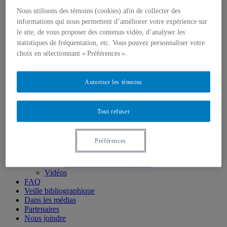
Laboratoires expérimentaux
Nous utilisons des témoins (cookies) afin de collecter des
Laboratoire naturel du Mont Covey Hill
informations qui nous permettent d’améliorer votre expérience sur
Offres de MSc et PhD
le site, de vous proposer des contenus vidéo, d’analyser les
Équipe
statistiques de fréquentation, etc. Vous pouvez personnaliser votre
Titulaire et chercheuse principale
choix en sélectionnant « Préférences ».
Collaboratrices et collaborateurs
Employées et employés
Étudiantes et étudiantes
Diffusion
Autoriser les témoins
Blogue
Colloque
Infolettre
Tout refuser
Outils
Publications
Articles
Préférences
Mémoires et thèses
Rapports
Fiches synthèses de projets
Vidéos
FAQ
Veille bibliographique
Dans les médias
Partenaires
Nous joindre