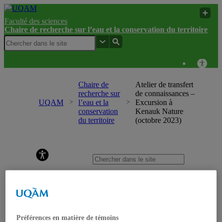
Faculté des sciences
Chaire de recherche sur l’eau et la conservation du territoire
Chaire de
Atelier de transfert
recherche sur
de connaissances –
UQAM
l’eau et la
Excursion à
conservation
Kenauk Nature
du territoire
(octobre 2023)
Chaire de recherche sur l’eau et la conservation du
territoire
Accueil
Recherche
Mission et objectifs
Projets de recherche
Projets en cours
Préférences en matière de témoins
Projets terminés