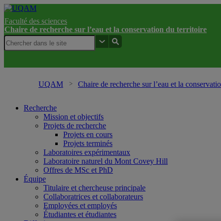
Faculté des sciences
Chaire de recherche sur l’eau et la conservation du territoire
UQAM
Chaire de recherche sur l’eau et la conservatio
Recherche
Mission et objectifs
Projets de recherche
Projets en cours
Projets terminés
Laboratoires expérimentaux
Laboratoire naturel du Mont Covey Hill
Offres de MSc et PhD
Équipe
Titulaire et chercheuse principale
Collaboratrices et collaborateurs
Employées et employés
Étudiantes et étudiantes