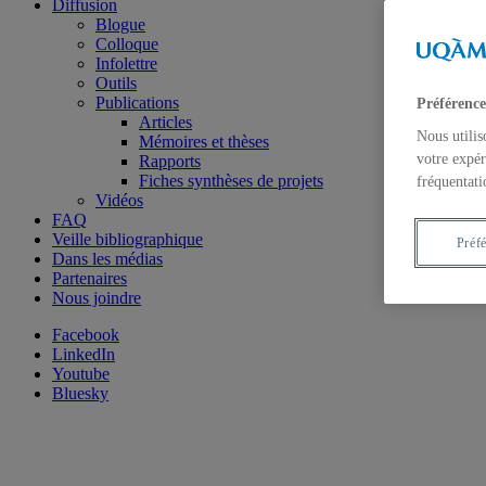
Diffusion
Blogue
Colloque
Infolettre
Outils
Publications
Préférence
Articles
Nous utilis
Mémoires et thèses
votre expér
Rapports
Fiches synthèses de projets
fréquentati
Vidéos
FAQ
Veille bibliographique
Préf
Dans les médias
Partenaires
Nous joindre
Facebook
LinkedIn
Youtube
Bluesky