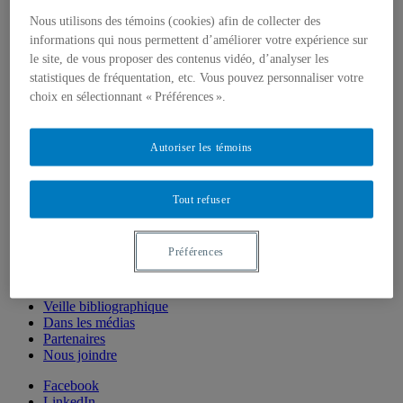
Offres de MSc et PhD
Nous utilisons des témoins (cookies) afin de collecter des
Équipe
informations qui nous permettent d’améliorer votre expérience sur
Titulaire et chercheuse principale
le site, de vous proposer des contenus vidéo, d’analyser les
Collaboratrices et collaborateurs
statistiques de fréquentation, etc. Vous pouvez personnaliser votre
Employées et employés
Étudiantes et étudiantes
choix en sélectionnant « Préférences ».
Diffusion
Blogue
Colloque
Autoriser les témoins
Infolettre
Outils
Publications
Tout refuser
Articles
Mémoires et thèses
Rapports
Préférences
Fiches synthèses de projets
Vidéos
FAQ
Veille bibliographique
Dans les médias
Partenaires
Nous joindre
Facebook
LinkedIn