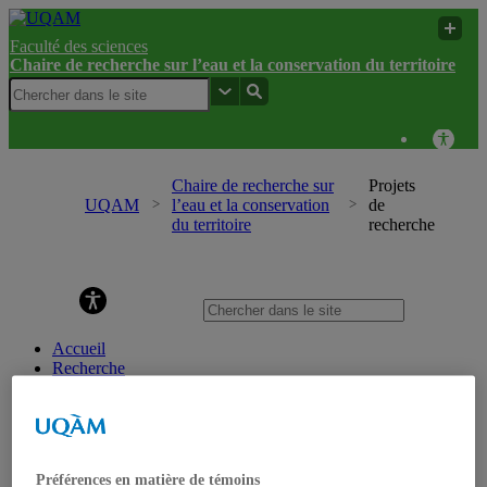
Faculté des sciences
Chaire de recherche sur l’eau et la conservation du territoire
Chaire de recherche sur
Projets
UQAM
l’eau et la conservation
de
du territoire
recherche
Chaire de recherche sur l’eau et la conservation du
territoire
Accueil
Recherche
Mission et objectifs
Projets de recherche
Projets en cours
Projets terminés
Laboratoires expérimentaux
Préférences en matière de témoins
Laboratoire naturel du Mont Covey Hill