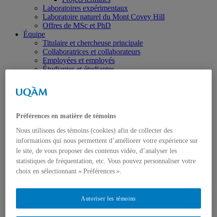
Laboratoires expérimentaux
Laboratoire naturel du Mont Covey Hill
Offres de MSc et PhD
Équipe
Titulaire et chercheuse principale
Collaboratrices et collaborateurs
Employées et employés
Étudiantes et étudiantes
Diffusion
Blogue
Colloque
Infolettre
Outils
Préférences en matière de témoins
Publications
Articles
Nous utilisons des témoins (cookies) afin de collecter des
Mémoires et thèses
informations qui nous permettent d’améliorer votre expérience sur
Rapports
le site, de vous proposer des contenus vidéo, d’analyser les
Fiches synthèses de projets
statistiques de fréquentation, etc. Vous pouvez personnaliser votre
Vidéos
choix en sélectionnant « Préférences ».
FAQ
Veille bibliographique
Dans les médias
Autoriser les témoins
Partenaires
Nous joindre