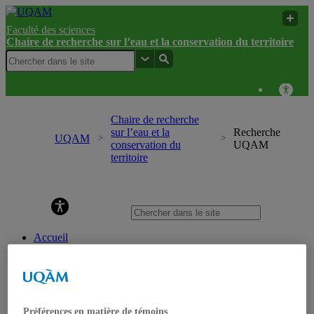
Faculté des sciences
Chaire de recherche sur l’eau et la conservation du territoire
Chaire de recherche
sur l’eau et la
Recherche
UQAM
conservation du
UQAM
territoire
Chaire de recherche sur l’eau et la conservation du
territoire
Accueil
Recherche
Mission et objectifs
Projets de recherche
Projets en cours
Projets terminés
Préférences en matière de témoins
Laboratoires expérimentaux