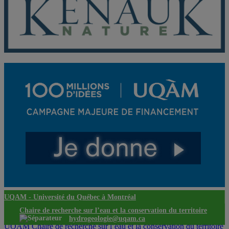
UQAM -
Université du Québec à Montréal
Chaire de recherche sur l’eau et la conservation du territoire
hydrogeologie@uqam.ca
UQAM
Chaire de recherche sur l’eau et la conservation du territoire