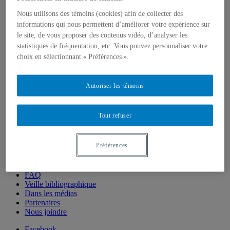
Laboratoire naturel du Mont Covey Hill
Nous utilisons des témoins (cookies) afin de collecter des
Offres de MSc et PhD
informations qui nous permettent d’améliorer votre expérience sur
Équipe
le site, de vous proposer des contenus vidéo, d’analyser les
Titulaire et chercheuse principale
Collaboratrices et collaborateurs
statistiques de fréquentation, etc. Vous pouvez personnaliser votre
Employées et employés
choix en sélectionnant « Préférences ».
Étudiantes et étudiantes
Diffusion
Blogue
Autoriser les témoins
Colloque
Infolettre
Outils
Tout refuser
Publications
Articles
Mémoires et thèses
Préférences
Rapports
Fiches synthèses de projets
Vidéos
FAQ
Veille bibliographique
Dans les médias
Partenaires
Nous joindre
Facebook