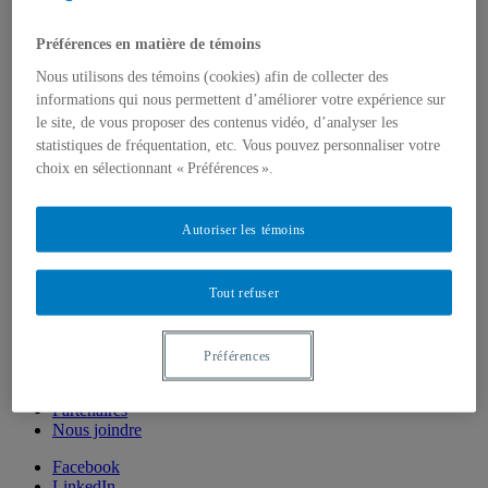
Offres de MSc et PhD
Équipe
Préférences en matière de témoins
Titulaire et chercheuse principale
Collaboratrices et collaborateurs
Nous utilisons des témoins (cookies) afin de collecter des
Employées et employés
informations qui nous permettent d’améliorer votre expérience sur
Étudiantes et étudiantes
le site, de vous proposer des contenus vidéo, d’analyser les
Diffusion
statistiques de fréquentation, etc. Vous pouvez personnaliser votre
Blogue
choix en sélectionnant « Préférences ».
Colloque
Infolettre
Outils
Autoriser les témoins
Publications
Articles
Mémoires et thèses
Rapports
Tout refuser
Fiches synthèses de projets
Vidéos
FAQ
Préférences
Veille bibliographique
Dans les médias
Partenaires
Nous joindre
Facebook
LinkedIn