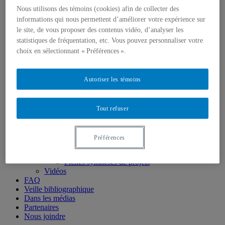
Laboratoires expérimentaux
Nous utilisons des témoins (cookies) afin de collecter des
Laboratoire naturel du Mont Covey Hill
informations qui nous permettent d’améliorer votre expérience sur
Offres de MSc et PhD
le site, de vous proposer des contenus vidéo, d’analyser les
Équipe
statistiques de fréquentation, etc. Vous pouvez personnaliser votre
Titulaire et chercheuse principale
choix en sélectionnant « Préférences ».
Collaboratrices et collaborateurs
Employées et employés
Étudiantes et étudiantes
Autoriser les témoins
Diffusion
Blogue
Colloque
Infolettre
Tout refuser
Outils
Publications
Articles
Préférences
Mémoires et thèses
Rapports
Fiches synthèses de projets
Vidéos
FAQ
Veille bibliographique
Dans les médias
Partenaires
Nous joindre