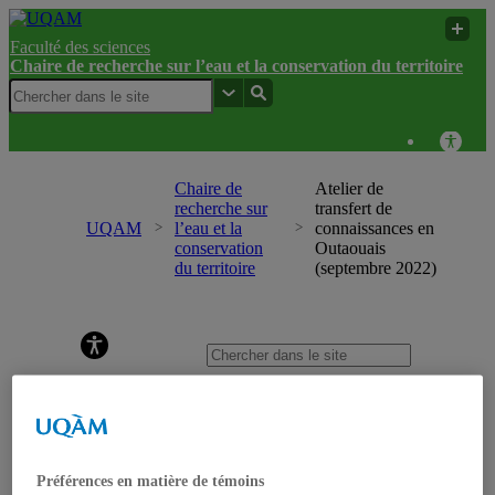
Faculté des sciences
Chaire de recherche sur l’eau et la conservation du territoire
Chaire de
Atelier de
recherche sur
transfert de
UQAM
l’eau et la
connaissances en
conservation
Outaouais
du territoire
(septembre 2022)
Chaire de recherche sur l’eau et la conservation du
territoire
Accueil
Recherche
Mission et objectifs
Projets de recherche
Projets en cours
Préférences en matière de témoins
Projets terminés