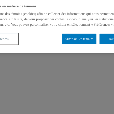
s en matière de témoins
ons des témoins (cookies) afin de collecter des informations qui nous permetten
ience sur le site, de vous proposer des contenus vidéo, d’analyser les statistique
on, etc. Vous pouvez personnaliser votre choix en sélectionnant « Préférences ».
érences
Autoriser les témoins
Tout