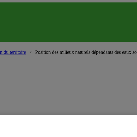
n du territoire
Position des milieux naturels dépendants des eaux sou