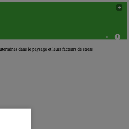
Chaire
de
terraines dans le paysage et leurs facteurs de stress
recherche
sur l’eau et