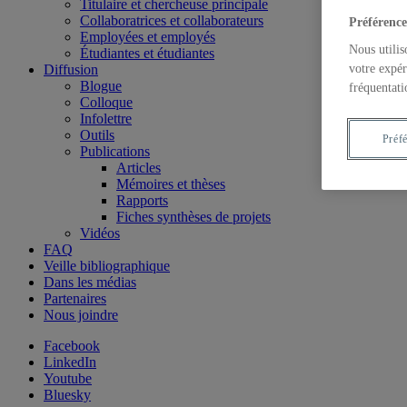
Titulaire et chercheuse principale
Collaboratrices et collaborateurs
Préférence
Employées et employés
Nous utilis
Étudiantes et étudiantes
votre expér
Diffusion
Blogue
fréquentati
Colloque
Infolettre
Outils
Préf
Publications
Articles
Mémoires et thèses
Rapports
Fiches synthèses de projets
Vidéos
FAQ
Veille bibliographique
Dans les médias
Partenaires
Nous joindre
Facebook
LinkedIn
Youtube
Bluesky