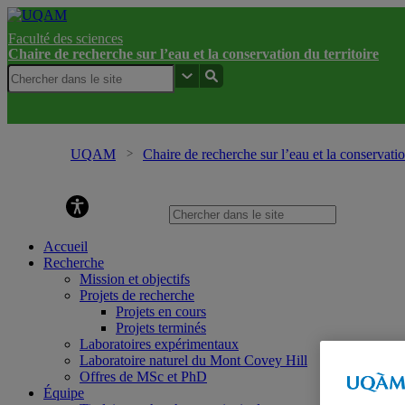
Faculté des sciences
Chaire de recherche sur l’eau et la conservation du territoire
UQAM
Chaire de recherche sur l’eau et la conservatio
la conservation du territoire
Accueil
Recherche
Mission et objectifs
Projets de recherche
Projets en cours
Projets terminés
Laboratoires expérimentaux
Laboratoire naturel du Mont Covey Hill
Offres de MSc et PhD
Équipe