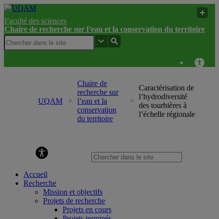
Faculté des sciences
Chaire de recherche sur l’eau et la conservation du territoire
Chaire de
Caractérisation de
recherche sur
l’hydrodiversité
UQAM
l’eau et la
des tourbières à
conservation
l’échelle régionale
du territoire
Chaire de recherche sur l’eau et la conservation du
territoire
Accueil
Recherche
Mission et objectifs
Projets de recherche
Projets en cours
Projets terminés