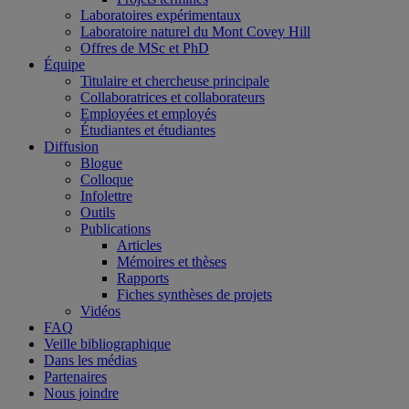
Laboratoires expérimentaux
Laboratoire naturel du Mont Covey Hill
Offres de MSc et PhD
Équipe
Titulaire et chercheuse principale
Collaboratrices et collaborateurs
Employées et employés
Étudiantes et étudiantes
Diffusion
Blogue
Colloque
Infolettre
Outils
Publications
Articles
Mémoires et thèses
Rapports
Fiches synthèses de projets
Vidéos
FAQ
Veille bibliographique
Dans les médias
Partenaires
Nous joindre