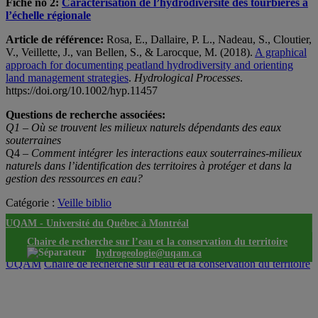
Fiche no 2:
Caractérisation de l’hydrodiversité des tourbières à
l’échelle régionale
Article de référence:
Rosa, E., Dallaire, P. L., Nadeau, S., Cloutier,
V., Veillette, J., van Bellen, S., & Larocque, M. (2018).
A graphical
approach for documenting peatland hydrodiversity and orienting
land management strategies
.
Hydrological Processes
.
https://doi.org/10.1002/hyp.11457
Questions de recherche associées:
Q1 – Où se trouvent les milieux naturels dépendants des eaux
souterraines
Q4
–
Comment intégrer les interactions eaux souterraines-milieux
naturels dans l’identification des territoires à protéger et dans la
gestion des ressources en eau?
Catégorie :
Veille biblio
UQAM -
Université du Québec à Montréal
Chaire de recherche sur l’eau et la conservation du territoire
hydrogeologie@uqam.ca
UQAM
Chaire de recherche sur l’eau et la conservation du territoire