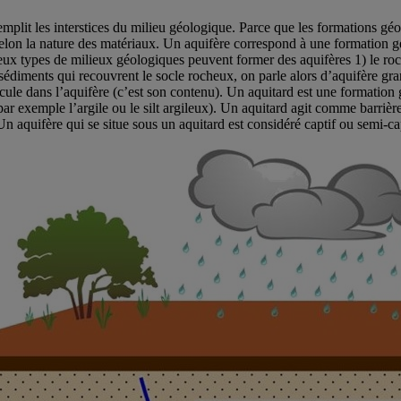
 remplit les interstices du milieu géologique. Parce que les formations g
te selon la nature des matériaux. Un aquifère correspond à une formation
x types de milieux géologiques peuvent former des aquifères 1) le roc fr
sédiments qui recouvrent le socle rocheux, on parle alors d’aquifère gra
ircule dans l’aquifère (c’est son contenu). Un aquitard est une formatio
par exemple l’argile ou le silt argileux). Un aquitard agit comme barrièr
Un aquifère qui se situe sous un aquitard est considéré captif ou semi-c