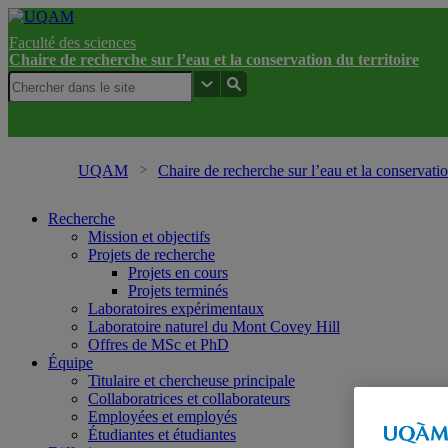
Faculté des sciences
Chaire de recherche sur l’eau et la conservation du territoire
UQAM
Chaire de recherche sur l’eau et la conservatio
Recherche
Mission et objectifs
Projets de recherche
Projets en cours
Projets terminés
Laboratoires expérimentaux
Laboratoire naturel du Mont Covey Hill
Offres de MSc et PhD
Équipe
Titulaire et chercheuse principale
Collaboratrices et collaborateurs
Employées et employés
Étudiantes et étudiantes