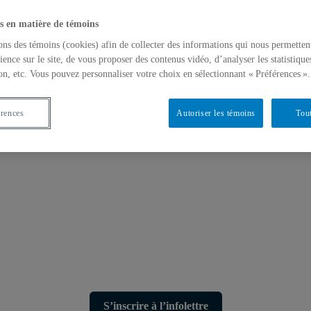
s en matière de témoins
ons des témoins (cookies) afin de collecter des informations qui nous permetten
ience sur le site, de vous proposer des contenus vidéo, d’analyser les statistique
on, etc. Vous pouvez personnaliser votre choix en sélectionnant « Préférences ».
érences
Autoriser les témoins
Tout
S’inscrire à l’infolettre