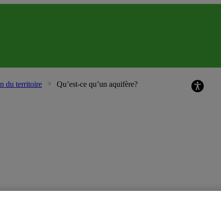
Chaire de reche
n du territoire
Qu’est-ce qu’un aquifère?