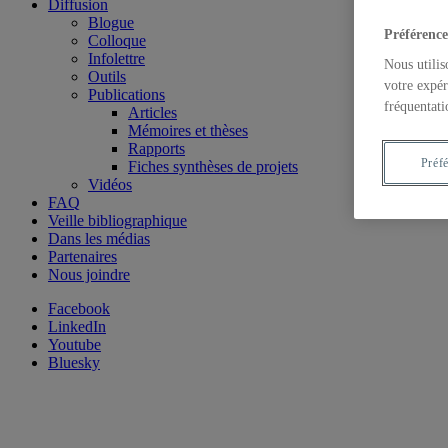
Diffusion
Blogue
Préférence
Colloque
Infolettre
Nous utilis
Outils
votre expér
Publications
fréquentati
Articles
Mémoires et thèses
Rapports
Préf
Fiches synthèses de projets
Vidéos
FAQ
Veille bibliographique
Dans les médias
Partenaires
Nous joindre
Facebook
LinkedIn
Youtube
Bluesky