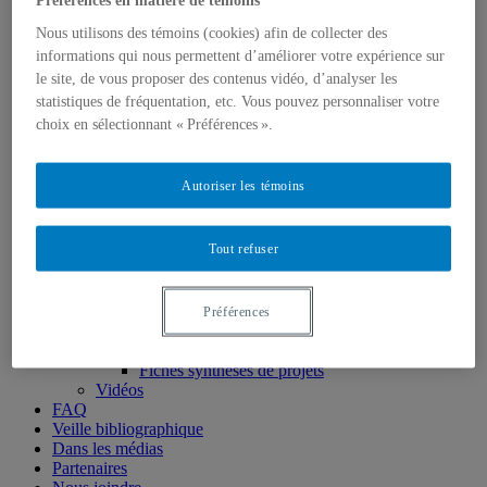
Préférences en matière de témoins
Projets terminés
Nous utilisons des témoins (cookies) afin de collecter des
Laboratoires expérimentaux
informations qui nous permettent d’améliorer votre expérience sur
Laboratoire naturel du Mont Covey Hill
Offres de MSc et PhD
le site, de vous proposer des contenus vidéo, d’analyser les
Équipe
statistiques de fréquentation, etc. Vous pouvez personnaliser votre
Titulaire et chercheuse principale
choix en sélectionnant « Préférences ».
Collaboratrices et collaborateurs
Employées et employés
Étudiantes et étudiantes
Autoriser les témoins
Diffusion
Blogue
Colloque
Tout refuser
Infolettre
Outils
Publications
Articles
Préférences
Mémoires et thèses
Rapports
Fiches synthèses de projets
Vidéos
FAQ
Veille bibliographique
Dans les médias
Partenaires