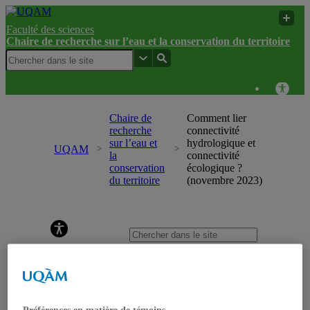
Faculté des sciences
Chaire de recherche sur l’eau et la conservation du territoire
Chaire de
Comment lier
recherche
connectivité
sur l’eau et
hydrologique et
UQAM
la
connectivité
conservation
écologique ?
du territoire
(novembre 2023)
Chaire de recherche sur l’eau et la conservation du
territoire
Accueil
Recherche
Mission et objectifs
Projets de recherche
Projets en cours